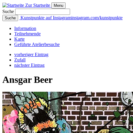
Zur Startseite
Menu
Suche
Kunstpunkte auf Instagram
instagram.com/kunstpunkte
Suche
Info
rmation
Teilnehmende
Karte
Geführte
Atelierbesuche
vorheriger Eintrag
Zufall
nächster Eintrag
Ansgar Beer