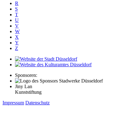
R
S
T
U
V
W
X
Y
Z
Sponsoren:
Jiny Lan
Kunststiftung
Impressum
Datenschutz