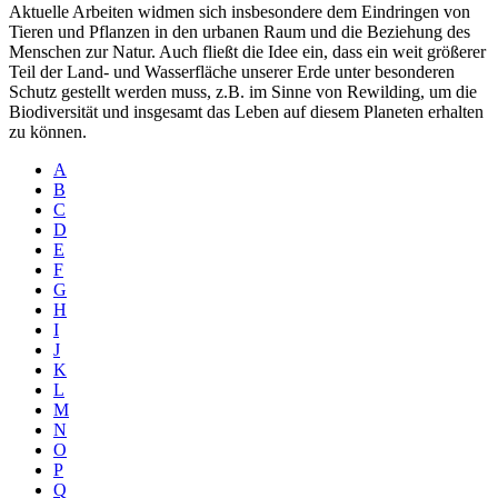
Aktuelle Arbeiten widmen sich insbesondere dem Eindringen von
Tieren und Pflanzen in den urbanen Raum und die Beziehung des
Menschen zur Natur. Auch fließt die Idee ein, dass ein weit größerer
Teil der Land- und Wasserfläche unserer Erde unter besonderen
Schutz gestellt werden muss, z.B. im Sinne von Rewilding, um die
Biodiversität und insgesamt das Leben auf diesem Planeten erhalten
zu können.
A
B
C
D
E
F
G
H
I
J
K
L
M
N
O
P
Q