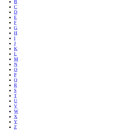
B
C
D
E
F
G
H
I
J
K
L
M
N
O
P
Q
R
S
T
U
V
W
X
Y
Z