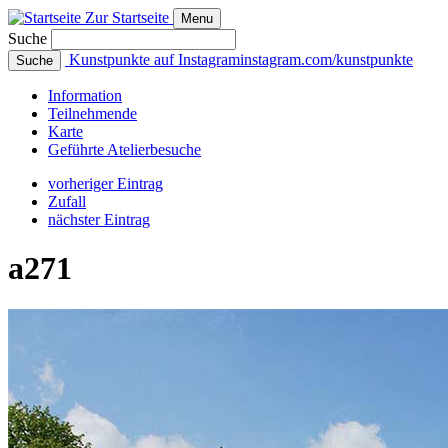
Zur Startseite
Menu
Suche
Kunstpunkte auf Instagram
instagram.com/kunstpunkte
Suche
Info
rmation
Teilnehmende
Karte
Geführte
Atelierbesuche
vorheriger Eintrag
Zufall
nächster Eintrag
a271