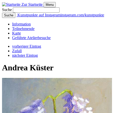
Zur Startseite
Menu
Suche
Kunstpunkte auf Instagram
instagram.com/kunstpunkte
Suche
Info
rmation
Teilnehmende
Karte
Geführte
Atelierbesuche
vorheriger Eintrag
Zufall
nächster Eintrag
Andrea Küster