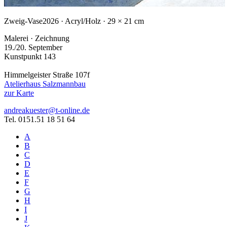
Zweig-Vase
2026 · Acryl/Holz · 29 × 21 cm
Malerei · Zeichnung
19./20. September
Kunstpunkt 143
Himmelgeister Straße 107f
Atelierhaus Salzmannbau
zur Karte
andreakuester@t-online.de
Tel. 0151.51 18 51 64
A
B
C
D
E
F
G
H
I
J