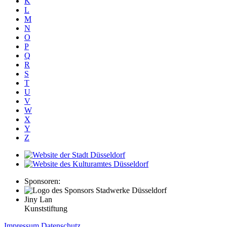
K
L
M
N
O
P
Q
R
S
T
U
V
W
X
Y
Z
Sponsoren:
Jiny Lan
Kunststiftung
Impressum
Datenschutz