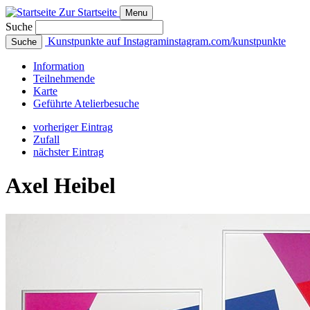
Zur Startseite
Menu
Suche
Kunstpunkte auf Instagram
instagram.com/kunstpunkte
Suche
Info
rmation
Teilnehmende
Karte
Geführte
Atelierbesuche
vorheriger Eintrag
Zufall
nächster Eintrag
Axel Heibel