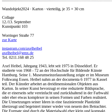
Wandobjekt
2024 · Karton · vierteilig, je 35 × 30 cm
Collage
12./13. September
Kunstpunkt 103
Worringer Straße 77
zur Karte
instagram.com/axelheibel
axelheibel@gmx.de
Tel. 0211.168 48 25
Axel Heibel, Jahrgang 1943, lebt seit 1975 in Düsseldorf. Er
studierte von 1968 - 72 an der Hochschule für Bildende Künste
Hamburg. Seine 1. Museumseinzelausstellung zeigte er im Museum
Folkwang Essen. Heibel nahm an der documenta 6 1977 in Kassel
teil. Der Künstler arbeitet an dreidimensionalen Objekten aus
Karton. In seiner Kunst bevorzugt er eine reduzierte Bildsprache,
die er einerseits sehr vereinfacht und zurückhaltend in der Farbwahl
oder eher etwas komplexer in seinen Formen und Farben realisiert.
Die Umsetzungen seiner Ideen in eine faszinierende Plastizität
überzeugt und begeistert immer wieder von neuem den Betrachter.
Die Formate sind durch die Materialwahl eher klein und kompakt.