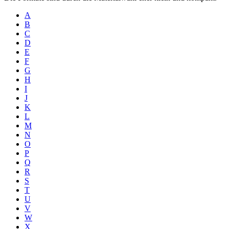
A
B
C
D
E
F
G
H
I
J
K
L
M
N
O
P
Q
R
S
T
U
V
W
X