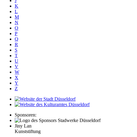
J
K
L
M
N
O
P
Q
R
S
T
U
V
W
X
Y
Z
Sponsoren:
Jiny Lan
Kunststiftung