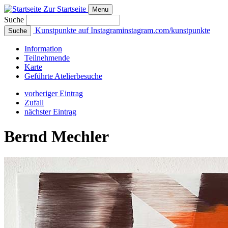
Zur Startseite
Menu
Suche
Kunstpunkte auf Instagram
instagram.com/kunstpunkte
Suche
Info
rmation
Teilnehmende
Karte
Geführte
Atelierbesuche
vorheriger Eintrag
Zufall
nächster Eintrag
Bernd Mechler