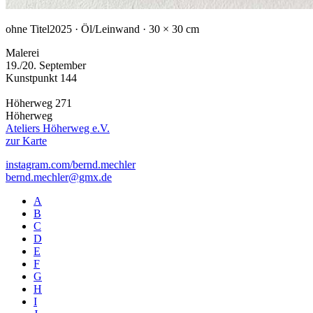
ohne Titel
2025 · Öl/Leinwand · 30 × 30 cm
Malerei
19./20. September
Kunstpunkt 144
Höherweg 271
Höherweg
Ateliers Höherweg e.V.
zur Karte
instagram.com/bernd.mechler
bernd.mechler@gmx.de
A
B
C
D
E
F
G
H
I