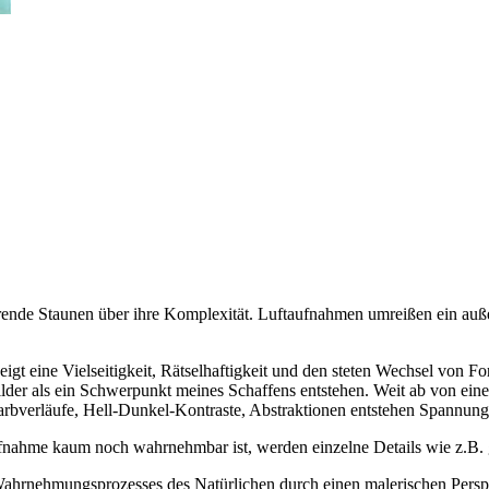
e Staunen über ihre Komplexität. Luftaufnahmen umreißen ein außerg
igt eine Vielseitigkeit, Rätselhaftigkeit und den steten Wechsel von 
ilder als ein Schwerpunkt meines Schaffens entstehen. Weit ab von eine
Farbverläufe, Hell-Dunkel-Kontraste, Abstraktionen entstehen Spannung
aufnahme kaum noch wahrnehmbar ist, werden einzelne Details wie z.B. 
ahrnehmungsprozesses des Natürlichen durch einen malerischen Perspek