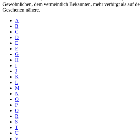
Gewöhnlichen, dem vermeintlich Bekannten, mehr verbirgt als auf den 
Gesehenen nähere.
A
B
C
D
E
F
G
H
I
J
K
L
M
N
O
P
Q
R
S
T
U
V