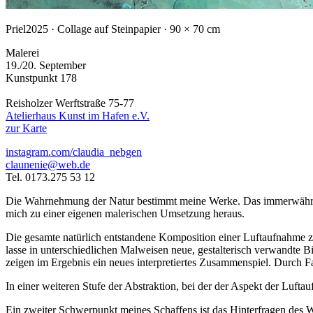
Priel
2025 · Collage auf Steinpapier · 90 × 70 cm
Malerei
19./20. September
Kunstpunkt 178
Reisholzer Werftstraße 75-77
Atelierhaus Kunst im Hafen e.V.
zur Karte
instagram.com/claudia_nebgen
claunenie@web.de
Tel. 0173.275 53 12
Die Wahrnehmung der Natur bestimmt meine Werke. Das immerwährend
mich zu einer eigenen malerischen Umsetzung heraus.
Die gesamte natürlich entstandene Komposition einer Luftaufnahme ze
lasse in unterschiedlichen Malweisen neue, gestalterisch verwandte B
zeigen im Ergebnis ein neues interpretiertes Zusammenspiel. Durch 
In einer weiteren Stufe der Abstraktion, bei der der Aspekt der Luft
Ein zweiter Schwerpunkt meines Schaffens ist das Hinterfragen des W