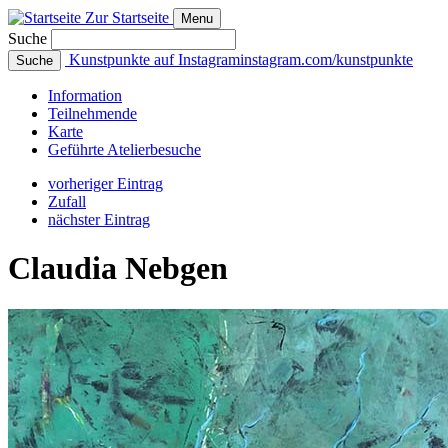
Zur Startseite
Menu
Suche
Kunstpunkte auf Instagram
instagram.com/kunstpunkte
Suche
Info
rmation
Teilnehmende
Karte
Geführte
Atelierbesuche
vorheriger Eintrag
Zufall
nächster Eintrag
Claudia Nebgen