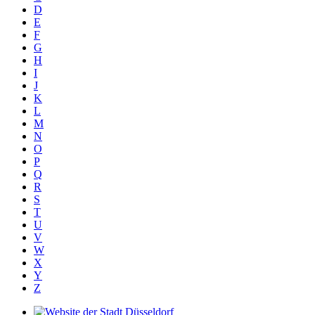
D
E
F
G
H
I
J
K
L
M
N
O
P
Q
R
S
T
U
V
W
X
Y
Z