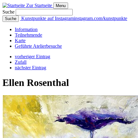
Zur Startseite
Menu
Suche
Kunstpunkte auf Instagram
instagram.com/kunstpunkte
Suche
Info
rmation
Teilnehmende
Karte
Geführte
Atelierbesuche
vorheriger Eintrag
Zufall
nächster Eintrag
Ellen Rosenthal