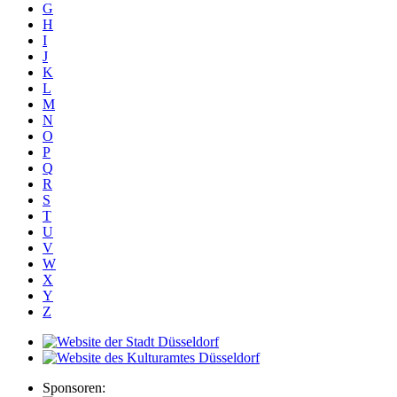
G
H
I
J
K
L
M
N
O
P
Q
R
S
T
U
V
W
X
Y
Z
Sponsoren: