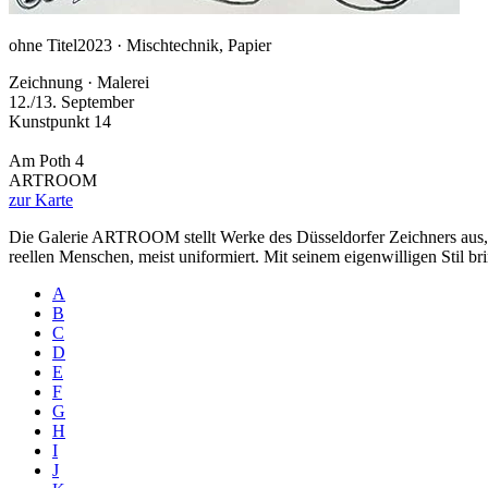
ohne Titel
2023 · Mischtechnik, Papier
Zeichnung · Malerei
12./13. September
Kunstpunkt 14
Am Poth 4
ARTROOM
zur Karte
Die Galerie ARTROOM stellt Werke des Düsseldorfer Zeichners aus, di
reellen Menschen, meist uniformiert. Mit seinem eigenwilligen Stil br
A
B
C
D
E
F
G
H
I
J