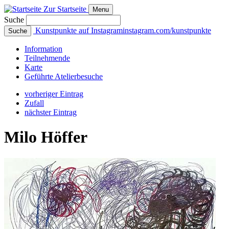
Zur Startseite
Menu
Suche
Kunstpunkte auf Instagram
instagram.com/kunstpunkte
Suche
Info
rmation
Teilnehmende
Karte
Geführte
Atelierbesuche
vorheriger Eintrag
Zufall
nächster Eintrag
Milo Höffer