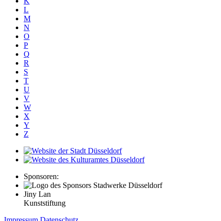
K
L
M
N
O
P
Q
R
S
T
U
V
W
X
Y
Z
Sponsoren:
Jiny Lan
Kunststiftung
Impressum
Datenschutz