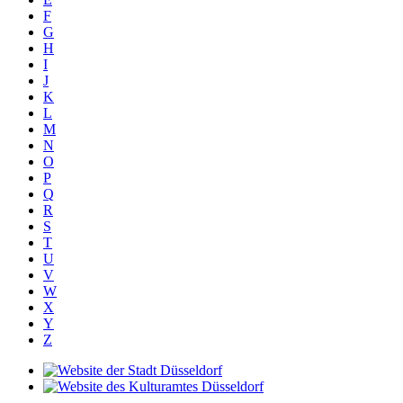
F
G
H
I
J
K
L
M
N
O
P
Q
R
S
T
U
V
W
X
Y
Z