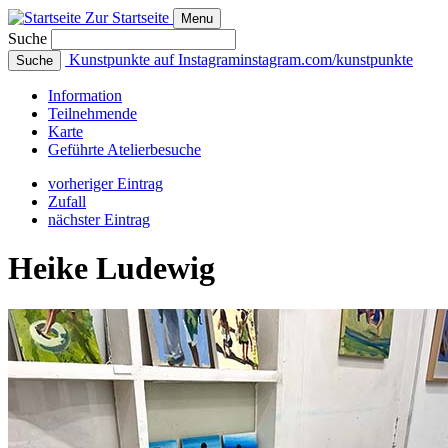
Zur Startseite
Menu
Suche
Kunstpunkte auf Instagram
instagram.com/kunstpunkte
Suche
Info
rmation
Teilnehmende
Karte
Geführte
Atelierbesuche
vorheriger Eintrag
Zufall
nächster Eintrag
Heike Ludewig