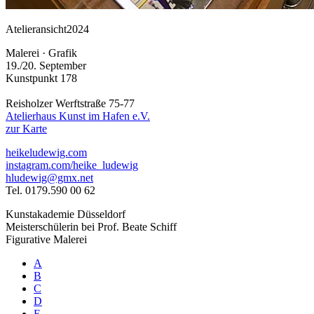
Atelieransicht
2024
Malerei · Grafik
19./20. September
Kunstpunkt 178
Reisholzer Werftstraße 75-77
Atelierhaus Kunst im Hafen e.V.
zur Karte
heikeludewig.com
instagram.com/heike_ludewig
hludewig@gmx.net
Tel. 0179.590 00 62
Kunstakademie Düsseldorf
Meisterschülerin bei Prof. Beate Schiff
Figurative Malerei
A
B
C
D
E