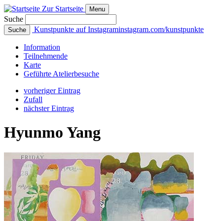
Zur Startseite
Menu
Suche
Kunstpunkte auf Instagram
instagram.com/kunstpunkte
Suche
Info
rmation
Teilnehmende
Karte
Geführte
Atelierbesuche
vorheriger Eintrag
Zufall
nächster Eintrag
Hyunmo Yang