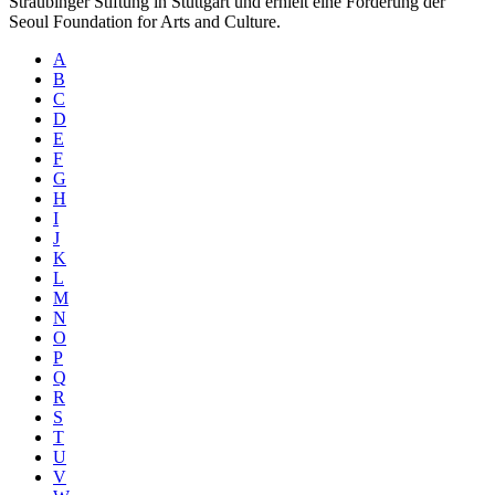
Straubinger Stiftung in Stuttgart und erhielt eine Förderung der
Seoul Foundation for Arts and Culture.
A
B
C
D
E
F
G
H
I
J
K
L
M
N
O
P
Q
R
S
T
U
V