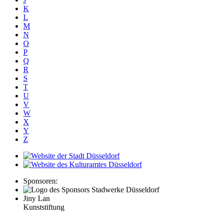
K
L
M
N
O
P
Q
R
S
T
U
V
W
X
Y
Z
Sponsoren:
Jiny Lan
Kunststiftung