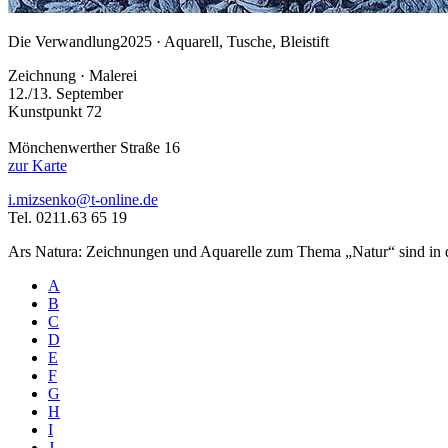
Die Verwandlung
2025 · Aquarell, Tusche, Bleistift
Zeichnung · Malerei
12./13. September
Kunstpunkt 72
Mönchenwerther Straße 16
zur Karte
i.mizsenko@t-online.de
Tel. 0211.63 65 19
Ars Natura: Zeichnungen und Aquarelle zum Thema „Natur“ sind in den
A
B
C
D
E
F
G
H
I
J