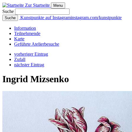
Zur Startseite
Menu
Suche
Kunstpunkte auf Instagram
instagram.com/kunstpunkte
Suche
Info
rmation
Teilnehmende
Karte
Geführte
Atelierbesuche
vorheriger Eintrag
Zufall
nächster Eintrag
Ingrid Mizsenko