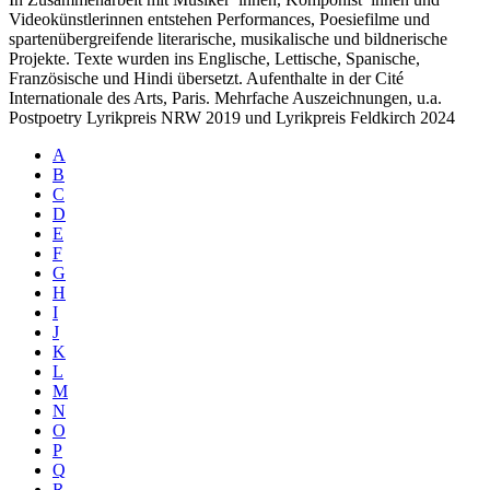
Videokünstlerinnen entstehen Performances, Poesiefilme und
spartenübergreifende literarische, musikalische und bildnerische
Projekte. Texte wurden ins Englische, Lettische, Spanische,
Französische und Hindi übersetzt. Aufenthalte in der Cité
Internationale des Arts, Paris. Mehrfache Auszeichnungen, u.a.
Postpoetry Lyrikpreis NRW 2019 und Lyrikpreis Feldkirch 2024
A
B
C
D
E
F
G
H
I
J
K
L
M
N
O
P
Q
R