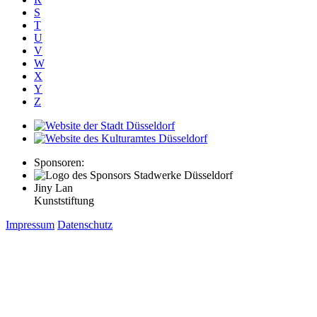
S
T
U
V
W
X
Y
Z
Sponsoren:
Jiny Lan
Kunststiftung
Impressum
Datenschutz