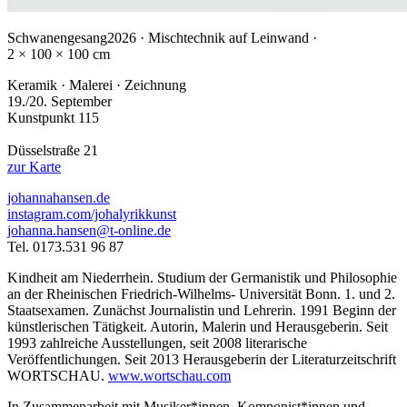
Schwanengesang
2026 · Mischtechnik auf Leinwand ·
2 × 100 × 100 cm
Keramik · Malerei · Zeichnung
19./20. September
Kunstpunkt 115
Düsselstraße 21
zur Karte
johannahansen.de
instagram.com/johalyrikkunst
johanna.hansen@t-online.de
Tel. 0173.531 96 87
Kindheit am Niederrhein. Studium der Germanistik und Philosophie
an der Rheinischen Friedrich-Wilhelms- Universität Bonn. 1. und 2.
Staatsexamen. Zunächst Journalistin und Lehrerin. 1991 Beginn der
künstlerischen Tätigkeit. Autorin, Malerin und Herausgeberin. Seit
1993 zahlreiche Ausstellungen, seit 2008 literarische
Veröffentlichungen. Seit 2013 Herausgeberin der Literaturzeitschrift
WORTSCHAU.
www.wortschau.com
In Zusammenarbeit mit Musiker*innen, Komponist*innen und