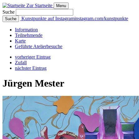
Zur Startseite
Menu
Suche
Kunstpunkte auf Instagram
instagram.com/kunstpunkte
Suche
Info
rmation
Teilnehmende
Karte
Geführte
Atelierbesuche
vorheriger Eintrag
Zufall
nächster Eintrag
Jürgen Mester