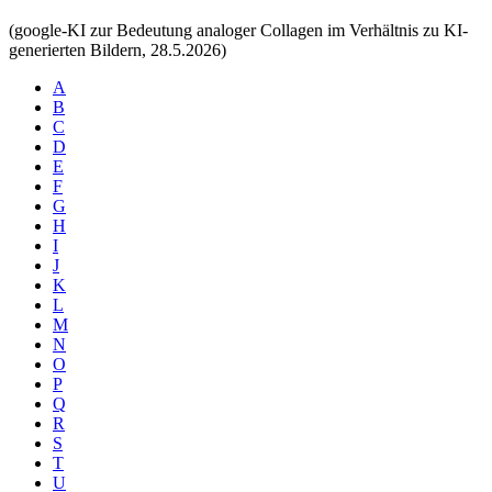
(google-KI zur Bedeutung analoger Collagen im Verhältnis zu KI-
generierten Bildern, 28.5.2026)
A
B
C
D
E
F
G
H
I
J
K
L
M
N
O
P
Q
R
S
T
U