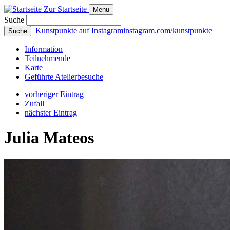
Zur Startseite
Menu
Suche
Kunstpunkte auf Instagram
instagram.com/kunstpunkte
Suche
Info
rmation
Teilnehmende
Karte
Geführte
Atelierbesuche
vorheriger Eintrag
Zufall
nächster Eintrag
Julia Mateos