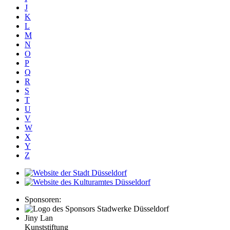
J
K
L
M
N
O
P
Q
R
S
T
U
V
W
X
Y
Z
Sponsoren:
Jiny Lan
Kunststiftung