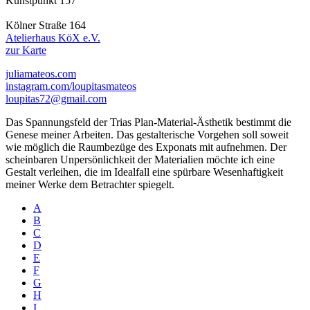
Kunstpunkt 157
Kölner Straße 164
Atelierhaus KöX e.V.
zur Karte
juliamateos.com
instagram.com/loupitasmateos
loupitas72@gmail.com
Das Spannungsfeld der Trias Plan-Material-Ästhetik bestimmt die
Genese meiner Arbeiten. Das gestalterische Vorgehen soll soweit
wie möglich die Raumbezüge des Exponats mit aufnehmen. Der
scheinbaren Unpersönlichkeit der Materialien möchte ich eine
Gestalt verleihen, die im Idealfall eine spürbare Wesenhaftigkeit
meiner Werke dem Betrachter spiegelt.
A
B
C
D
E
F
G
H
I