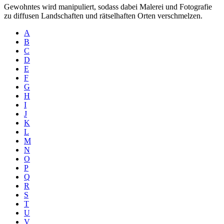
Gewohntes wird manipuliert, sodass dabei Malerei und Fotografie
zu diffusen Landschaften und rätselhaften Orten verschmelzen.
A
B
C
D
E
F
G
H
I
J
K
L
M
N
O
P
Q
R
S
T
U
V