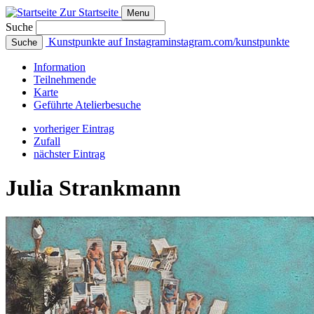
Zur Startseite
Menu
Suche
Kunstpunkte auf Instagram
instagram.com/kunstpunkte
Suche
Info
rmation
Teilnehmende
Karte
Geführte
Atelierbesuche
vorheriger Eintrag
Zufall
nächster Eintrag
Julia Strankmann