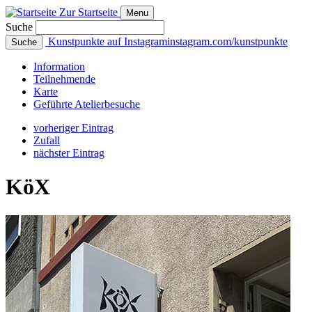
Zur Startseite
Menu
Suche
Kunstpunkte auf Instagram
instagram.com/kunstpunkte
Suche
Info
rmation
Teilnehmende
Karte
Geführte
Atelierbesuche
vorheriger Eintrag
Zufall
nächster Eintrag
KöX