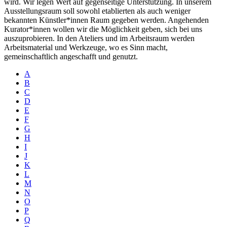
wird. Wir legen Wert auf gegenseitige Unterstützung. In unserem
Ausstellungsraum soll sowohl etablierten als auch weniger
bekannten Künstler*innen Raum gegeben werden. Angehenden
Kurator*innen wollen wir die Möglichkeit geben, sich bei uns
auszuprobieren. In den Ateliers und im Arbeitsraum werden
Arbeitsmaterial und Werkzeuge, wo es Sinn macht,
gemeinschaftlich angeschafft und genutzt.
A
B
C
D
E
F
G
H
I
J
K
L
M
N
O
P
Q