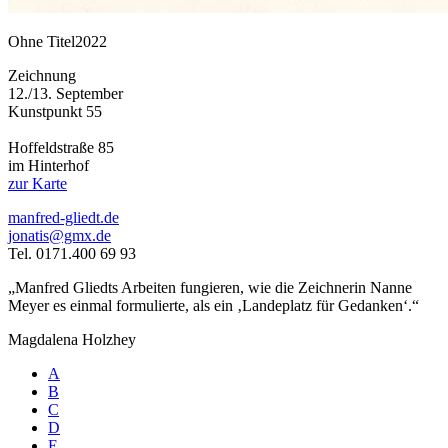
Ohne Titel
2022
Zeichnung
12./13. September
Kunstpunkt 55
Hoffeldstraße 85
im Hinterhof
zur Karte
manfred-gliedt.de
jonatis@gmx.de
Tel. 0171.400 69 93
„Manfred Gliedts Arbeiten fungieren, wie die Zeichnerin Nanne
Meyer es einmal formulierte, als ein ‚Landeplatz für Gedanken‘.“
Magdalena Holzhey
A
B
C
D
E