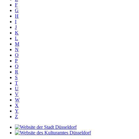
F
G
H
I
J
K
L
M
N
O
P
Q
R
S
T
U
V
W
X
Y
Z