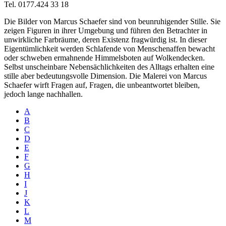
Tel. 0177.424 33 18
Die Bilder von Marcus Schaefer sind von beunruhigender Stille. Sie
zeigen Figuren in ihrer Umgebung und führen den Betrachter in
unwirkliche Farbräume, deren Existenz fragwürdig ist. In dieser
Eigentümlichkeit werden Schlafende von Menschenaffen bewacht
oder schweben ermahnende Himmelsboten auf Wolkendecken.
Selbst unscheinbare Nebensächlichkeiten des Alltags erhalten eine
stille aber bedeutungsvolle Dimension. Die Malerei von Marcus
Schaefer wirft Fragen auf, Fragen, die unbeantwortet bleiben,
jedoch lange nachhallen.
A
B
C
D
E
F
G
H
I
J
K
L
M