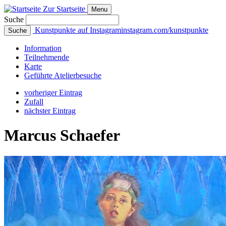
Zur Startseite
Menu
Suche
Kunstpunkte auf Instagram
instagram.com/kunstpunkte
Suche
Info
rmation
Teilnehmende
Karte
Geführte
Atelierbesuche
vorheriger Eintrag
Zufall
nächster Eintrag
Marcus Schaefer