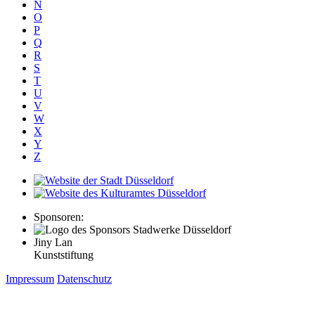
N
O
P
Q
R
S
T
U
V
W
X
Y
Z
Sponsoren:
Jiny Lan
Kunststiftung
Impressum
Datenschutz