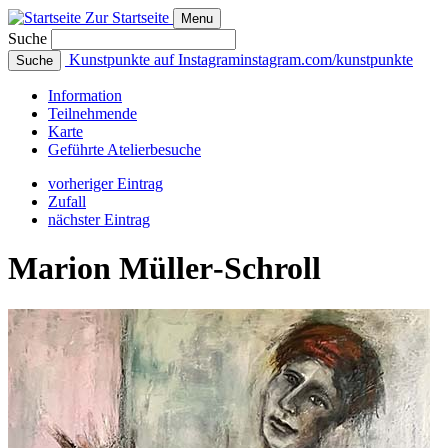
Zur Startseite
Menu
Suche
Kunstpunkte auf Instagram
instagram.com/kunstpunkte
Suche
Info
rmation
Teilnehmende
Karte
Geführte
Atelierbesuche
vorheriger Eintrag
Zufall
nächster Eintrag
Marion Müller‑Schroll