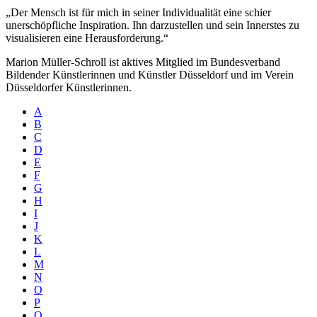
„Der Mensch ist für mich in seiner Individualität eine schier
unerschöpfliche Inspiration. Ihn darzustellen und sein Innerstes zu
visualisieren eine Herausforderung.“
Marion Müller-Schroll ist aktives Mitglied im Bundesverband
Bildender Künstlerinnen und Künstler Düsseldorf und im Verein
Düsseldorfer Künstlerinnen.
A
B
C
D
E
F
G
H
I
J
K
L
M
N
O
P
Q