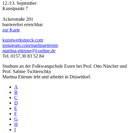
12./13. September
Kunstpunkt 7
Ackerstraße 201
barrierefrei erreichbar
zur Karte
kunstwerkstueck.com
instagram.com/martinaetienne
martina-etienne@t-online.de
Tel. 0157.30 83 52 84
Studium an der Folkwangschule Essen bei Prof. Otto Näscher und
Prof. Sabine Tschierschky
Martina Etienne lebt und arbeitet in Düsseldorf.
A
B
C
D
E
F
G
H
I