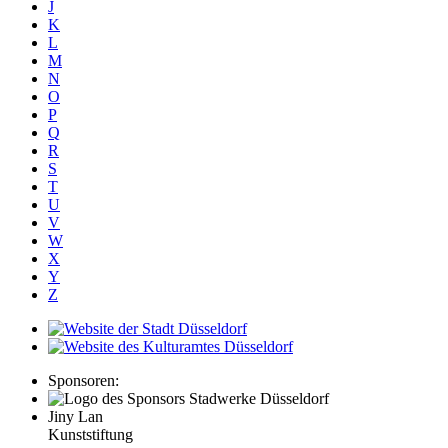
J
K
L
M
N
O
P
Q
R
S
T
U
V
W
X
Y
Z
Sponsoren:
Jiny Lan
Kunststiftung