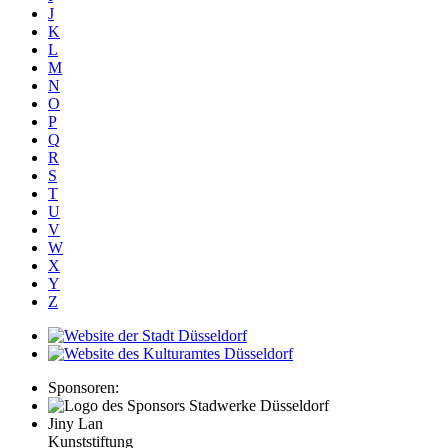
J
K
L
M
N
O
P
Q
R
S
T
U
V
W
X
Y
Z
Sponsoren:
Jiny Lan
Kunststiftung