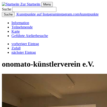
Zur Startseite
Menu
Suche
Kunstpunkte auf Instagram
instagram.com/kunstpunkte
Suche
Info
rmation
Teilnehmende
Karte
Geführte
Atelierbesuche
vorheriger Eintrag
Zufall
nächster Eintrag
onomato-künstlerverein e.V.