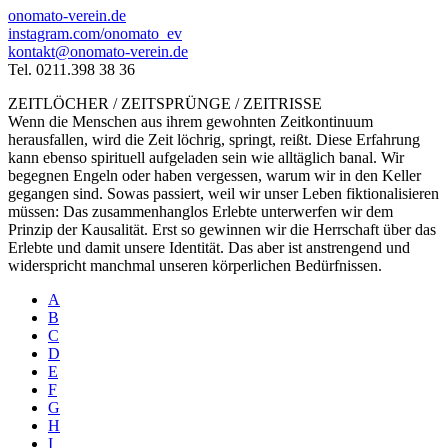
onomato-verein.de
instagram.com/onomato_ev
kontakt@onomato-verein.de
Tel. 0211.398 38 36
ZEITLÖCHER / ZEITSPRÜNGE / ZEITRISSE
Wenn die Menschen aus ihrem gewohnten Zeitkontinuum
herausfallen, wird die Zeit löchrig, springt, reißt. Diese Erfahrung
kann ebenso spirituell aufgeladen sein wie alltäglich banal. Wir
begegnen Engeln oder haben vergessen, warum wir in den Keller
gegangen sind. Sowas passiert, weil wir unser Leben fiktionalisieren
müssen: Das zusammenhanglos Erlebte unterwerfen wir dem
Prinzip der Kausalität. Erst so gewinnen wir die Herrschaft über das
Erlebte und damit unsere Identität. Das aber ist anstrengend und
widerspricht manchmal unseren körperlichen Bedürfnissen.
A
B
C
D
E
F
G
H
I