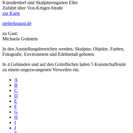
Künstlerdorf und Skulpturengarten Eller
Zufahrt über Von-Krüger-Straße
zur Karte
atelierknaust.de
zu Gast:
Michaela Gottstein
In den Ausstellungsbereichen werden, Skulptur, Objekte, Farben,
Fotografie, Environment und Edelmetall geboten.
In 4 Gebäuden und auf den Grünflächen laden 5 Kunstschaffende
zu einem ungezwungenen Verweilen ein.
A
B
C
D
E
F
G
H
I
J