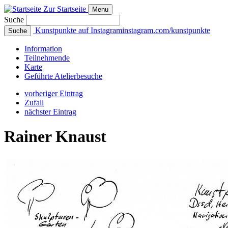
Zur Startseite
Menu
Suche
Kunstpunkte auf Instagram
instagram.com/kunstpunkte
Suche
Info
rmation
Teilnehmende
Karte
Geführte
Atelierbesuche
vorheriger Eintrag
Zufall
nächster Eintrag
Rainer Knaust