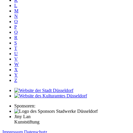
K
L
M
N
O
P
Q
R
S
T
U
V
W
X
Y
Z
Sponsoren:
Jiny Lan
Kunststiftung
Impressum
Datenschutz