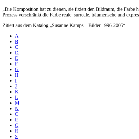
„Die Komposition hat zu dienen, sie fixiert den Bildraum, die Farbe 
Prozess verschränkt die Farbe reale, surreale, träumerische und expr
Zitiert aus dem Katalog „Susanne Kamps – Bilder 1996-2005“
A
B
C
D
E
F
G
H
I
J
K
L
M
N
O
P
Q
R
S