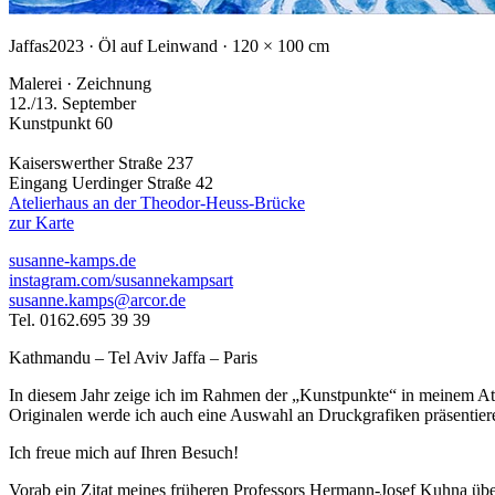
Jaffas
2023 · Öl auf Leinwand · 120 × 100 cm
Malerei · Zeichnung
12./13. September
Kunstpunkt 60
Kaiserswerther Straße 237
Eingang Uerdinger Straße 42
Atelierhaus an der Theodor-Heuss-Brücke
zur Karte
susanne-kamps.de
instagram.com/susannekampsart
susanne.kamps@arcor.de
Tel. 0162.695 39 39
Kathmandu – Tel Aviv Jaffa – Paris
In diesem Jahr zeige ich im Rahmen der „Kunstpunkte“ in meinem Atel
Originalen werde ich auch eine Auswahl an Druckgrafiken präsentier
Ich freue mich auf Ihren Besuch!
Vorab ein Zitat meines früheren Professors Hermann-Josef Kuhna übe