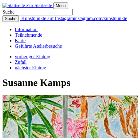
Zur Startseite
Menu
Suche
Kunstpunkte auf Instagram
instagram.com/kunstpunkte
Suche
Info
rmation
Teilnehmende
Karte
Geführte
Atelierbesuche
vorheriger Eintrag
Zufall
nächster Eintrag
Susanne Kamps