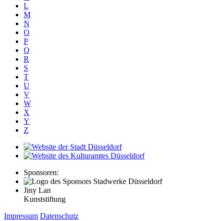
L
M
N
O
P
Q
R
S
T
U
V
W
X
Y
Z
Sponsoren:
Jiny Lan
Kunststiftung
Impressum
Datenschutz