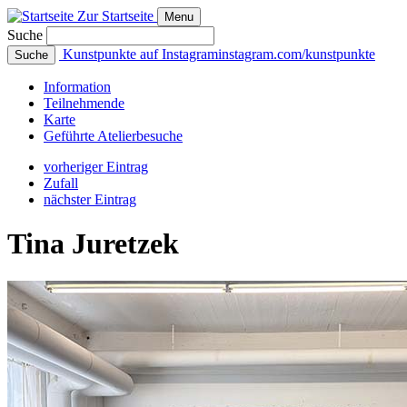
Zur Startseite
Menu
Suche
Kunstpunkte auf Instagram
instagram.com/kunstpunkte
Suche
Info
rmation
Teilnehmende
Karte
Geführte
Atelierbesuche
vorheriger Eintrag
Zufall
nächster Eintrag
Tina Juretzek