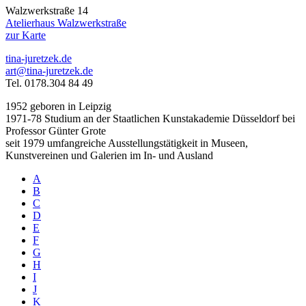
Walzwerkstraße 14
Atelierhaus Walzwerkstraße
zur Karte
tina-juretzek.de
art@tina-juretzek.de
Tel. 0178.304 84 49
1952 geboren in Leipzig
1971-78 Studium an der Staatlichen Kunstakademie Düsseldorf bei
Professor Günter Grote
seit 1979 umfangreiche Ausstellungstätigkeit in Museen,
Kunstvereinen und Galerien im In- und Ausland
A
B
C
D
E
F
G
H
I
J
K