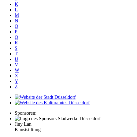
K
L
M
N
O
P
Q
R
S
T
U
V
W
X
Y
Z
Sponsoren:
Jiny Lan
Kunststiftung