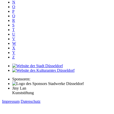
N
O
P
Q
R
S
T
U
V
W
X
Y
Z
Sponsoren:
Jiny Lan
Kunststiftung
Impressum
Datenschutz