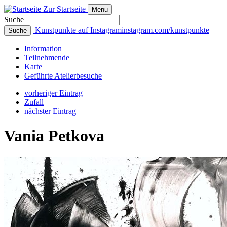
Zur Startseite
Menu
Suche
Kunstpunkte auf Instagram
instagram.com/kunstpunkte
Suche
Info
rmation
Teilnehmende
Karte
Geführte
Atelierbesuche
vorheriger Eintrag
Zufall
nächster Eintrag
Vania Petkova