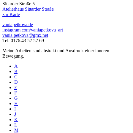
Sittarder Straße 5
Atelierhaus Sittarder Straße
zur Karte
vaniapetkova.de
instagram.com/vaniapetkova_art
vania.petkova@gmx.net
Tel. 0176.43 57 57 69
Meine Arbeiten sind abstrakt und Ausdruck einer inneren
Bewegung.
A
B
C
D
E
F
G
H
I
J
K
L
M