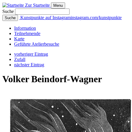
Zur Startseite
Menu
Suche
Kunstpunkte auf Instagram
instagram.com/kunstpunkte
Suche
Info
rmation
Teilnehmende
Karte
Geführte
Atelierbesuche
vorheriger Eintrag
Zufall
nächster Eintrag
Volker Beindorf‑Wagner