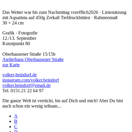
Das Wetter war bis zum Nachmittag vorefflich
2026 · Linienätzung
mit Aquatinta auf 450g Zerkall Tiefdruckbütten · Rahmenmaß
30 × 24 cm
Grafik · Fotografie
12./13. September
Kunstpunkt 80
Oberhausener Straße 15/15b
Atelierhaus Oberhausener Straße
zur Karte
volker-beindorf.de
instagram.com/volker.beindorf
volker.beindorf@email.de
Tel. 0151.21 22 64 97
Die ganze Welt ist verrückt, bis auf Dich und mich! Aber Du bist
auch schon ein wenig seltsam...
A
B
C
D