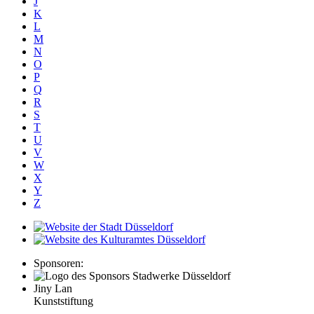
J
K
L
M
N
O
P
Q
R
S
T
U
V
W
X
Y
Z
Sponsoren:
Jiny Lan
Kunststiftung