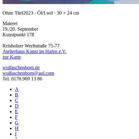
Ohne Titel
2023 · Öl/Lwd · 30 × 24 cm
Malerei
19./20. September
Kunstpunkt 178
Reisholzer Werftstraße 75-77
Atelierhaus Kunst im Hafen e.V.
zur Karte
wulfaschenborn.de
wulfaschenborn@aol.com
Tel. 0178.969 13 86
A
B
C
D
E
F
G
H
I