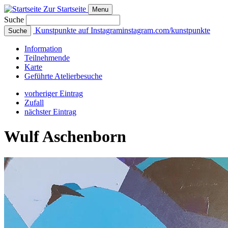
Zur Startseite
Menu
Suche
Kunstpunkte auf Instagram
instagram.com/kunstpunkte
Suche
Info
rmation
Teilnehmende
Karte
Geführte
Atelierbesuche
vorheriger Eintrag
Zufall
nächster Eintrag
Wulf Aschenborn