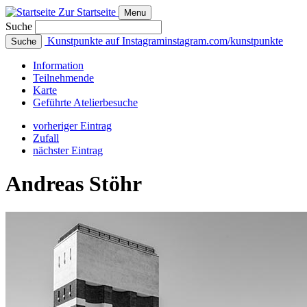
Zur Startseite
Menu
Suche
Kunstpunkte auf Instagram
instagram.com/kunstpunkte
Suche
Info
rmation
Teilnehmende
Karte
Geführte
Atelierbesuche
vorheriger Eintrag
Zufall
nächster Eintrag
Andreas Stöhr