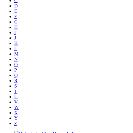
C
D
E
F
G
H
I
J
K
L
M
N
O
P
Q
R
S
T
U
V
W
X
Y
Z