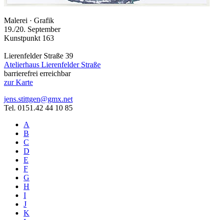
Malerei · Grafik
19./20. September
Kunstpunkt 163
Lierenfelder Straße 39
Atelierhaus Lierenfelder Straße
barrierefrei erreichbar
zur Karte
jens.stittgen@gmx.net
Tel. 0151.42 44 10 85
A
B
C
D
E
F
G
H
I
J
K