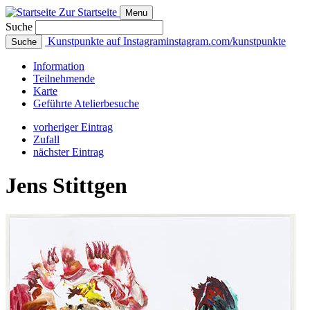
Zur Startseite
Menu
Suche
Kunstpunkte auf Instagram
instagram.com/kunstpunkte
Suche
Info
rmation
Teilnehmende
Karte
Geführte
Atelierbesuche
vorheriger Eintrag
Zufall
nächster Eintrag
Jens Stittgen