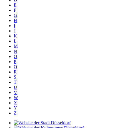
E
F
G
H
I
J
K
L
M
N
O
P
Q
R
S
T
U
V
W
X
Y
Z