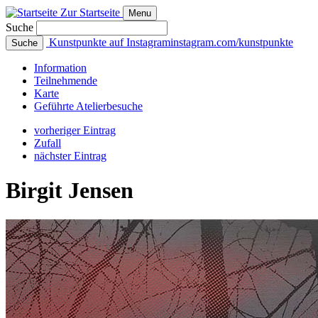
Zur Startseite
Menu
Suche
Kunstpunkte auf Instagram
instagram.com/kunstpunkte
Suche
Info
rmation
Teilnehmende
Karte
Geführte
Atelierbesuche
vorheriger Eintrag
Zufall
nächster Eintrag
Birgit Jensen