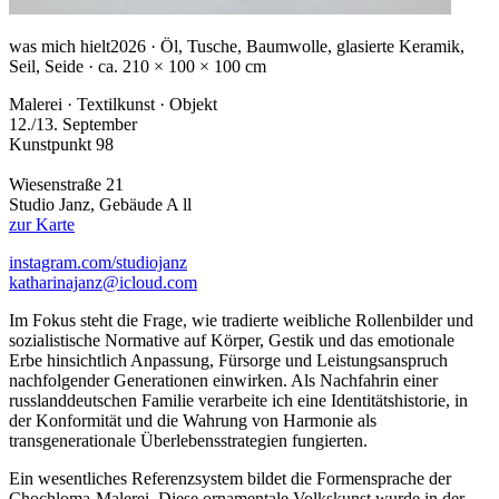
was mich hielt
2026 · Öl, Tusche, Baumwolle, glasierte Keramik,
Seil, Seide · ca. 210 × 100 × 100 cm
Malerei · Textilkunst · Objekt
12./13. September
Kunstpunkt 98
Wiesenstraße 21
Studio Janz, Gebäude A ll
zur Karte
instagram.com/studiojanz
katharinajanz@icloud.com
Im Fokus steht die Frage, wie tradierte weibliche Rollenbilder und
sozialistische Normative auf Körper, Gestik und das emotionale
Erbe hinsichtlich Anpassung, Fürsorge und Leistungsanspruch
nachfolgender Generationen einwirken. Als Nachfahrin einer
russlanddeutschen Familie verarbeite ich eine Identitätshistorie, in
der Konformität und die Wahrung von Harmonie als
transgenerationale Überlebensstrategien fungierten.
Ein wesentliches Referenzsystem bildet die Formensprache der
Chochloma-Malerei. Diese ornamentale Volkskunst wurde in der