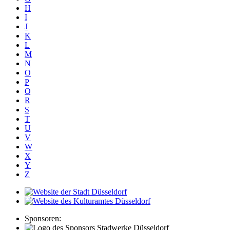
H
I
J
K
L
M
N
O
P
Q
R
S
T
U
V
W
X
Y
Z
Sponsoren: