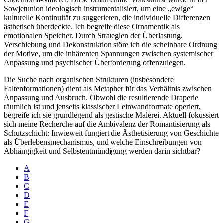
Sowjetunion ideologisch instrumentalisiert, um eine „ewige“
kulturelle Kontinuität zu suggerieren, die individuelle Differenzen
ästhetisch überdeckte. Ich begreife diese Ornamentik als
emotionalen Speicher. Durch Strategien der Überlastung,
Verschiebung und Dekonstruktion störe ich die scheinbare Ordnung
der Motive, um die inhärenten Spannungen zwischen systemischer
Anpassung und psychischer Überforderung offenzulegen.
Die Suche nach organischen Strukturen (insbesondere
Faltenformationen) dient als Metapher für das Verhältnis zwischen
Anpassung und Ausbruch. Obwohl die resultierende Draperie
räumlich ist und jenseits klassischer Leinwandformate operiert,
begreife ich sie grundlegend als gestische Malerei. Aktuell fokussiert
sich meine Recherche auf die Ambivalenz der Romantisierung als
Schutzschicht: Inwieweit fungiert die Ästhetisierung von Geschichte
als Überlebensmechanismus, und welche Einschreibungen von
Abhängigkeit und Selbstentmündigung werden darin sichtbar?
A
B
C
D
E
F
G