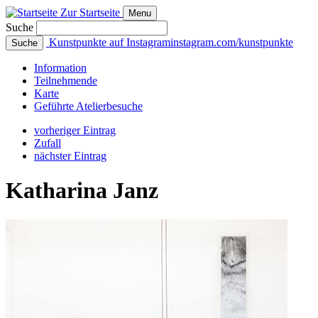
Zur Startseite
Menu
Suche
Kunstpunkte auf Instagram
instagram.com/kunstpunkte
Suche
Info
rmation
Teilnehmende
Karte
Geführte
Atelierbesuche
vorheriger Eintrag
Zufall
nächster Eintrag
Katharina Janz