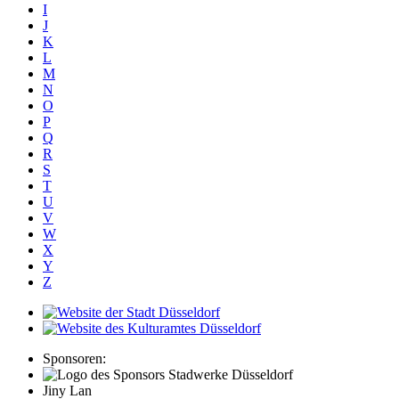
I
J
K
L
M
N
O
P
Q
R
S
T
U
V
W
X
Y
Z
Sponsoren:
Jiny Lan