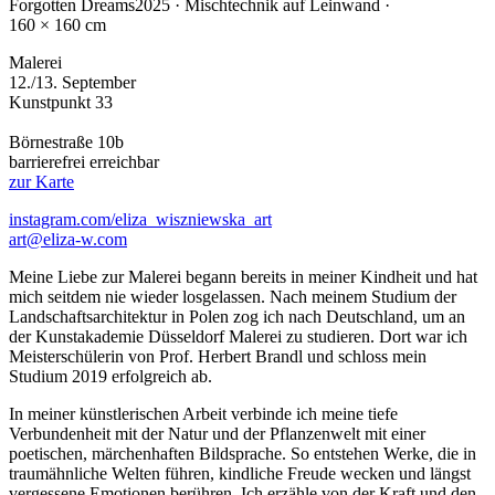
Forgotten Dreams
2025 · Mischtechnik auf Leinwand ·
160 × 160 cm
Malerei
12./13. September
Kunstpunkt 33
Börnestraße 10b
barrierefrei erreichbar
zur Karte
instagram.com/eliza_wiszniewska_art
art@eliza-w.com
Meine Liebe zur Malerei begann bereits in meiner Kindheit und hat
mich seitdem nie wieder losgelassen. Nach meinem Studium der
Landschaftsarchitektur in Polen zog ich nach Deutschland, um an
der Kunstakademie Düsseldorf Malerei zu studieren. Dort war ich
Meisterschülerin von Prof. Herbert Brandl und schloss mein
Studium 2019 erfolgreich ab.
In meiner künstlerischen Arbeit verbinde ich meine tiefe
Verbundenheit mit der Natur und der Pflanzenwelt mit einer
poetischen, märchenhaften Bildsprache. So entstehen Werke, die in
traumähnliche Welten führen, kindliche Freude wecken und längst
vergessene Emotionen berühren. Ich erzähle von der Kraft und den