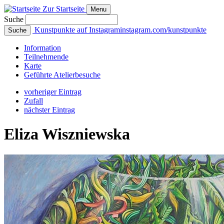
Zur Startseite
Menu
Suche
Kunstpunkte auf Instagram
instagram.com/kunstpunkte
Suche
Info
rmation
Teilnehmende
Karte
Geführte
Atelierbesuche
vorheriger Eintrag
Zufall
nächster Eintrag
Eliza Wiszniewska