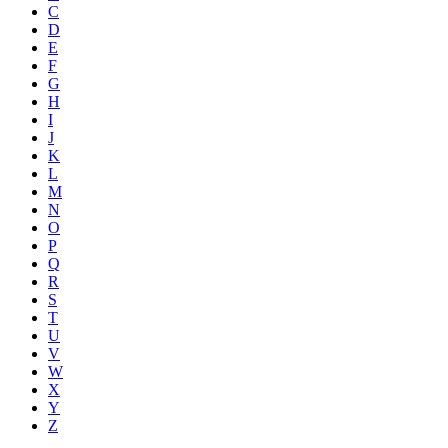
C
D
E
F
G
H
I
J
K
L
M
N
O
P
Q
R
S
T
U
V
W
X
Y
Z