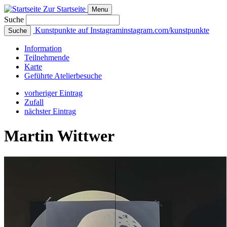
Zur Startseite
Menu
Suche
Kunstpunkte auf Instagram
instagram.com/kunstpunkte
Suche
Info
rmation
Teilnehmende
Karte
Geführte
Atelierbesuche
vorheriger Eintrag
Zufall
nächster Eintrag
Martin Wittwer