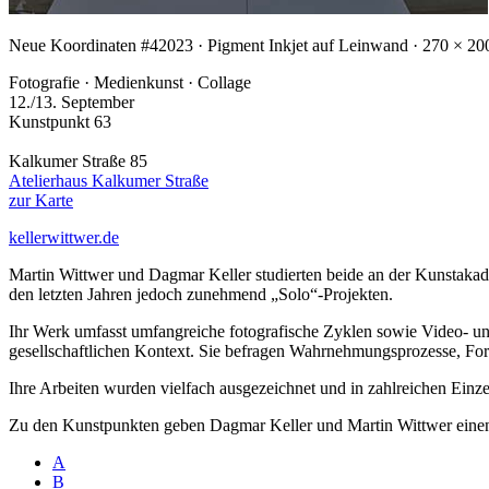
Neue Koordinaten #4
2023 · Pigment Inkjet auf Leinwand · 270 × 2
Fotografie · Medienkunst · Collage
12./13. September
Kunstpunkt 63
Kalkumer Straße 85
Atelierhaus Kalkumer Straße
zur Karte
kellerwittwer.de
Martin Wittwer und Dagmar Keller studierten beide an der Kunstakad
den letzten Jahren jedoch zunehmend „Solo“-Projekten.
Ihr Werk umfasst umfangreiche fotografische Zyklen sowie Video- und
gesellschaftlichen Kontext. Sie befragen Wahrnehmungsprozesse, Form
Ihre Arbeiten wurden vielfach ausgezeichnet und in zahlreichen Einz
Zu den Kunstpunkten geben Dagmar Keller und Martin Wittwer einen k
A
B