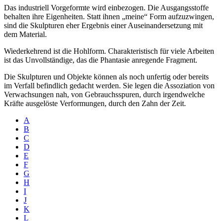
Das industriell Vorgeformte wird einbezogen. Die Ausgangsstoffe
behalten ihre Eigenheiten. Statt ihnen „meine“ Form aufzuzwingen,
sind die Skulpturen eher Ergebnis einer Auseinandersetzung mit
dem Material.
Wiederkehrend ist die Hohlform. Charakteristisch für viele Arbeiten
ist das Unvollständige, das die Phantasie anregende Fragment.
Die Skulpturen und Objekte können als noch unfertig oder bereits
im Verfall befindlich gedacht werden. Sie legen die Assoziation von
Verwachsungen nah, von Gebrauchsspuren, durch irgendwelche
Kräfte ausgelöste Verformungen, durch den Zahn der Zeit.
A
B
C
D
E
F
G
H
I
J
K
L