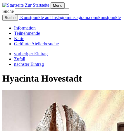
Zur Startseite
Menu
Suche
Kunstpunkte auf Instagram
instagram.com/kunstpunkte
Suche
Info
rmation
Teilnehmende
Karte
Geführte
Atelierbesuche
vorheriger Eintrag
Zufall
nächster Eintrag
Hyacinta Hovestadt