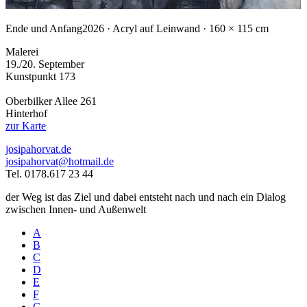
Ende und Anfang
2026 · Acryl auf Leinwand · 160 × 115 cm
Malerei
19./20. September
Kunstpunkt 173
Oberbilker Allee 261
Hinterhof
zur Karte
josipahorvat.de
josipahorvat@hotmail.de
Tel. 0178.617 23 44
der Weg ist das Ziel und dabei entsteht nach und nach ein Dialog
zwischen Innen- und Außenwelt
A
B
C
D
E
F
G