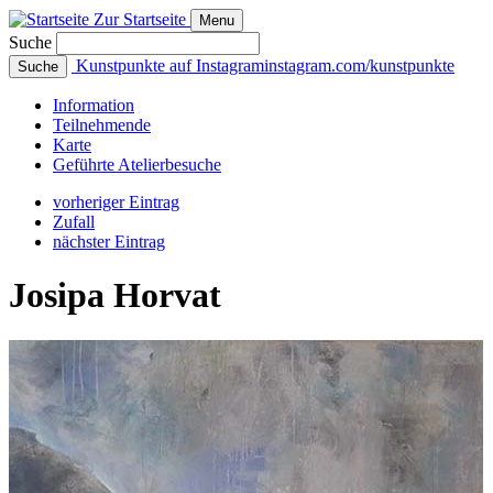
Zur Startseite
Menu
Suche
Kunstpunkte auf Instagram
instagram.com/kunstpunkte
Suche
Info
rmation
Teilnehmende
Karte
Geführte
Atelierbesuche
vorheriger Eintrag
Zufall
nächster Eintrag
Josipa Horvat