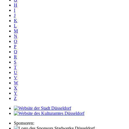
H
I
J
K
L
M
N
O
P
Q
R
S
T
U
V
W
X
Y
Z
Sponsoren: