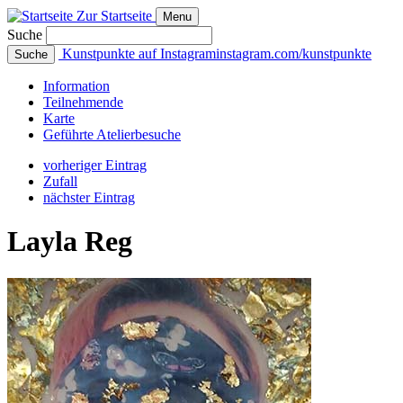
Zur Startseite
Menu
Suche
Kunstpunkte auf Instagram
instagram.com/kunstpunkte
Suche
Info
rmation
Teilnehmende
Karte
Geführte
Atelierbesuche
vorheriger Eintrag
Zufall
nächster Eintrag
Layla Reg