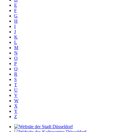
E
F
G
H
I
J
K
L
M
N
O
P
Q
R
S
T
U
V
W
X
Y
Z