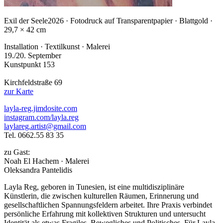
Exil der Seele
2026 · Fotodruck auf Transparentpapier · Blattgold ·
29,7 × 42 cm
Installation · Textilkunst · Malerei
19./20. September
Kunstpunkt 153
Kirchfeldstraße 69
zur Karte
layla-reg.jimdosite.com
instagram.com/layla.reg
laylareg.artist@gmail.com
Tel. 0662.55 83 35
zu Gast:
Noah El Hachem · Malerei
Oleksandra Pantelidis
Layla Reg, geboren in Tunesien, ist eine multidisziplinäre
Künstlerin, die zwischen kulturellen Räumen, Erinnerung und
gesellschaftlichen Spannungsfeldern arbeitet. Ihre Praxis verbindet
persönliche Erfahrung mit kollektiven Strukturen und untersucht
Identität als etwas Fragiles, Bewegliches und Politisches. Für Layla