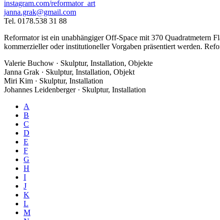
instagram.com/reformator_art
janna.grak@gmail.com
Tel. 0178.538 31 88
Reformator ist ein unabhängiger Off-Space mit 370 Quadratmetern Fl
kommerzieller oder institutioneller Vorgaben präsentiert werden. Refo
Valerie Buchow · Skulptur, Installation, Objekte
Janna Grak · Skulptur, Installation, Objekt
Miri Kim · Skulptur, Installation
Johannes Leidenberger · Skulptur, Installation
A
B
C
D
E
F
G
H
I
J
K
L
M