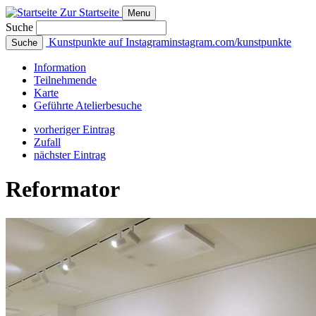
Zur Startseite
Menu
Suche
Kunstpunkte auf Instagram
instagram.com/kunstpunkte
Suche
Info
rmation
Teilnehmende
Karte
Geführte
Atelierbesuche
vorheriger Eintrag
Zufall
nächster Eintrag
Reformator