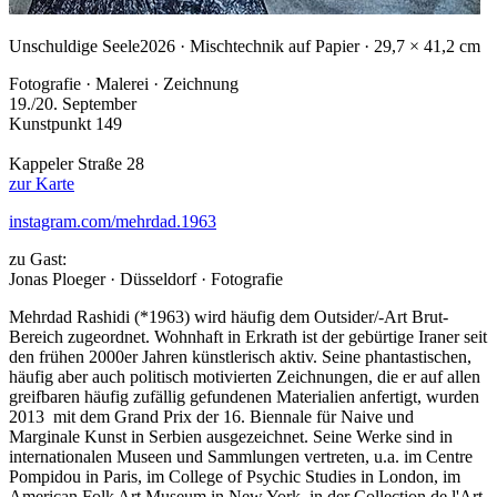
Unschuldige Seele
2026 · Mischtechnik auf Papier · 29,7 × 41,2 cm
Fotografie · Malerei · Zeichnung
19./20. September
Kunstpunkt 149
Kappeler Straße 28
zur Karte
instagram.com/mehrdad.1963
zu Gast:
Jonas Ploeger · Düsseldorf · Fotografie
Mehrdad Rashidi (*1963) wird häufig dem Outsider/-Art Brut-
Bereich zugeordnet. Wohnhaft in Erkrath ist der gebürtige Iraner seit
den frühen 2000er Jahren künstlerisch aktiv. Seine phantastischen,
häufig aber auch politisch motivierten Zeichnungen, die er auf allen
greifbaren häufig zufällig gefundenen Materialien anfertigt, wurden
2013 mit dem Grand Prix der 16. Biennale für Naive und
Marginale Kunst in Serbien ausgezeichnet. Seine Werke sind in
internationalen Museen und Sammlungen vertreten, u.a. im Centre
Pompidou in Paris, im College of Psychic Studies in London, im
American Folk Art Museum in New York, in der Collection de l'Art