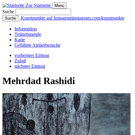
Zur Startseite
Menu
Suche
Kunstpunkte auf Instagram
instagram.com/kunstpunkte
Suche
Info
rmation
Teilnehmende
Karte
Geführte
Atelierbesuche
vorheriger Eintrag
Zufall
nächster Eintrag
Mehrdad Rashidi