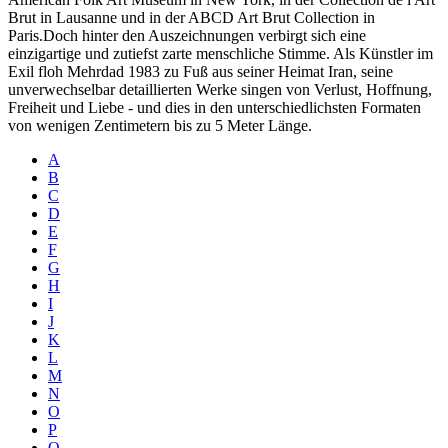
Brut in Lausanne und in der ABCD Art Brut Collection in
Paris.Doch hinter den Auszeichnungen verbirgt sich eine
einzigartige und zutiefst zarte menschliche Stimme. Als Künstler im
Exil floh Mehrdad 1983 zu Fuß aus seiner Heimat Iran, seine
unverwechselbar detaillierten Werke singen von Verlust, Hoffnung,
Freiheit und Liebe - und dies in den unterschiedlichsten Formaten
von wenigen Zentimetern bis zu 5 Meter Länge.
A
B
C
D
E
F
G
H
I
J
K
L
M
N
O
P
Q